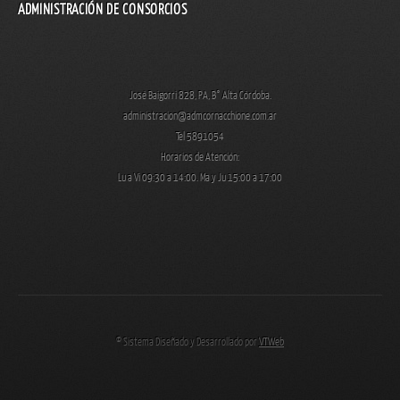
ADMINISTRACIÓN DE CONSORCIOS
José Baigorri 828, PA, B° Alta Córdoba.
administracion@admcornacchione.com.ar
Tel 5891054
Horarios de Atención:
Lu a Vi 09:30 a 14:00. Ma y Ju 15:00 a 17:00
© Sistema Diseñado y Desarrollado por
VTWeb