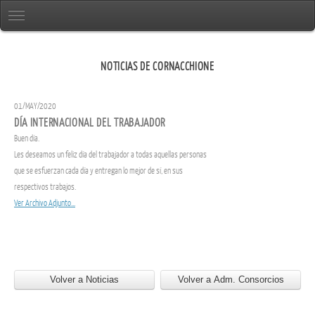
NOTICIAS DE CORNACCHIONE
01/MAY/2020
DÍA INTERNACIONAL DEL TRABAJADOR
Buen día.
Les deseamos un feliz día del trabajador a todas aquellas personas
que se esfuerzan cada día y entregan lo mejor de sí, en sus
respectivos trabajos.
Ver Archivo Adjunto...