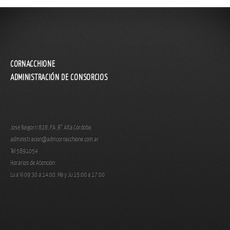
CORNACCHIONE
ADMINISTRACIÓN DE CONSORCIOS
José Baigorri 828, PA, B° Alta Córdoba.
administracion@admcornacchione.com.ar
Tel 5891054
Horarios de Atención:
Lu a Vi 09:30 a 14:00. Ma y Ju 15:00 a 17:00