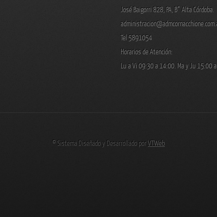
José Baigorri 828, PA, B° Alta Córdoba.
administracion@admcornacchione.com.
Tel 5891054
Horarios de Atención:
Lu a Vi 09:30 a 14:00. Ma y Ju 15:00 
© Sistema Diseñado y Desarrollado por
VTWeb